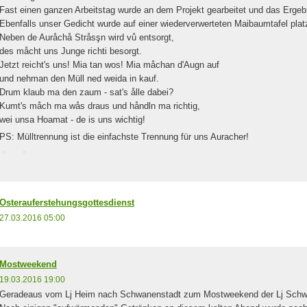
Fast einen ganzen Arbeitstag wurde an dem Projekt gearbeitet und das Ergeb
Ebenfalls unser Gedicht wurde a
uf einer wiederverwerteten Maibaumtafel platz
Neben de Auråchå Stråsşn wird vů entsorgt,
des måcht uns Junge richti besorgt.
Jetzt reicht's uns! Mia tan wos! Mia måchan d'Augn auf
und nehman den Müll ned weida in kauf.
Drum klaub ma den zaum - sat's ålle dabei?
Kumt's måch ma wås draus und håndln ma richtig,
wei unsa Hoamat - de is uns wichtig!
PS: Mülltrennung ist die einfachste Trennung für uns Auracher!
Osterauferstehungsgottesdienst
27.03.2016 05:00
Mostweekend
19.03.2016 19:00
Geradeaus vom Lj Heim nach Schwanenstadt zum Mostweekend der Lj Schwa