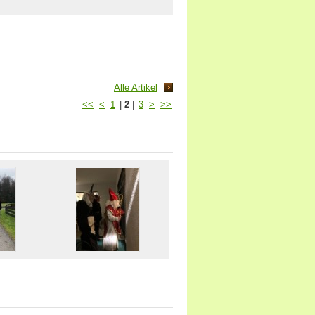
Alle Artikel
<<
<
1
|
2
|
3
>
>>