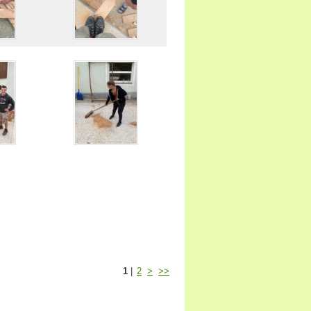
1
|
2
>
>>