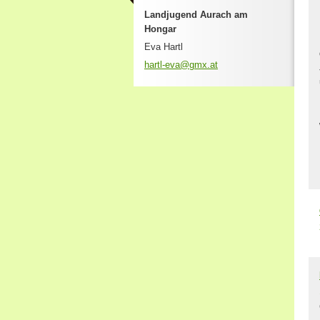
Landjugend Aurach am
Hongar
Eva Hartl
hartl-ev
a@gmx.at