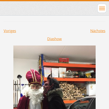
Voriges
Nächstes
Diashow