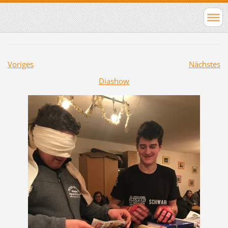
Voriges
Nächstes
Diashow