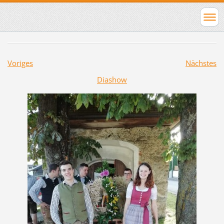
Voriges
Nächstes
Diashow