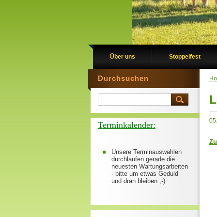
Über uns
Stoppelfest
Durchsuchen
H
L
05
Terminkalender:
Zu
Unsere Terminauswahlen
durchlaufen gerade die
neuesten Wartungsarbeiten
- bitte um etwas Geduld
und dran bleiben ;-)